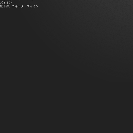
ズィミン
松下洋、ニキータ・ズィミン