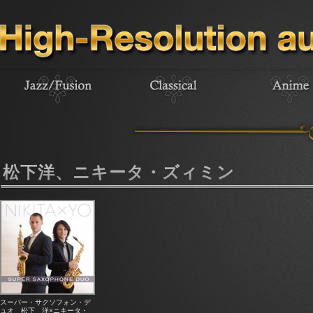
松下洋、ニキータ・ズィミン
スーパー・サクソフォン・デ
ュオ 松下 洋×ニキータ・