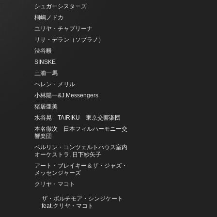
シュガーシスターズ
桐嶋ノドカ
ユリヤ・チャプリーナ
リサ・デラン（ソプラノ）
渋谷毅
SINSKE
三浦一馬
ヘレン・メリル
小林陽一&J.Messengers
猪居亜美
水谷晃 TAIRIKU 東京交響楽団
本名徹次 日本フィルハーモニー交
響楽団
ベルリン・コンツェルトハウス室内
オーケストラ, 日下紗矢子
アート・ブレイキー＆ザ・ジャズ・
メッセンジャーズ
クリヤ・マコト
ザ・ボルチモア・シンジケート
feat.クリヤ・マコト