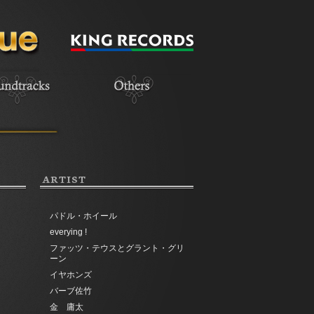
ARTIST
パドル・ホイール
everying !
ファッツ・テウスとグラント・グリ
ーン
イヤホンズ
バーブ佐竹
金 庸太