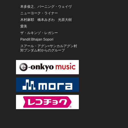
本多俊之、バーニング・ウェイヴ
ニューヨーク・ライナー
木村麻耶 橋本みぎわ 光原大樹
愛美
ザ・ルキンゾ・レガシー
Pandit Bhajan Sopori
スアール・アグン=サンカルアグン村
対プンダム村からのグループ
サンガル・タリ・バリ「ニョマン・
カクル」
ガンバン・スンブウッ/スカル・マド
ゥ・スアラ
パイクーヤオ族の人々
Los Duarte
オオサカ・シオン・ウインド・オー
ケストラ
尾高忠明 NHK交響楽団
丸山圭子
リチャード・デイビス
木村大