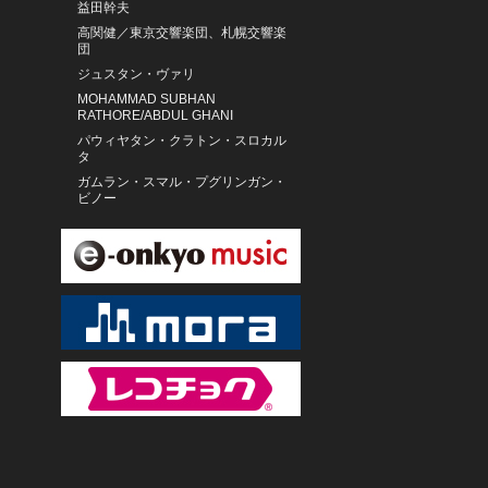
益田幹夫
高関健／東京交響楽団、札幌交響楽
団
ジュスタン・ヴァリ
MOHAMMAD SUBHAN
RATHORE/ABDUL GHANI
パウィヤタン・クラトン・スロカル
タ
ガムラン・スマル・プグリンガン・
ビノー
イ・マデ・マルダ 他
生月島壱部の長老たち
PANCHO AMAT Y SU CABILDO DEL
SON
マレク・ヤノフスキ ／ドレスデン・
フィルハーモニー管弦楽団 ／ライプ
ツィヒMDR放送合唱団
サタデイ・ナイト・ライブ・バンド
ショーロクラブ
てんぷる
結月(CV.愛美)、月夜(CV.芹澤
優)、海月(CV.山下七海)