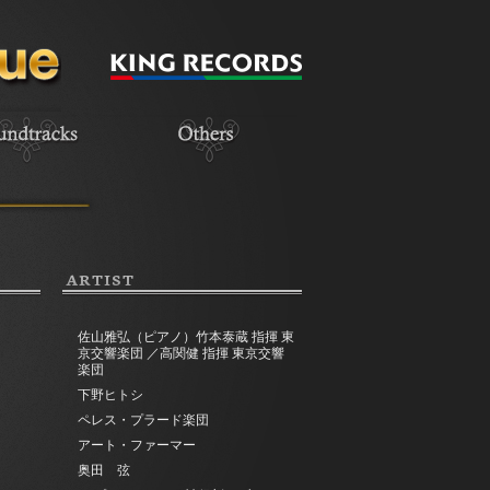
ARTIST
佐山雅弘（ピアノ）竹本泰蔵 指揮 東
京交響楽団 ／高関健 指揮 東京交響
楽団
下野ヒトシ
ペレス・プラード楽団
アート・ファーマー
奥田 弦