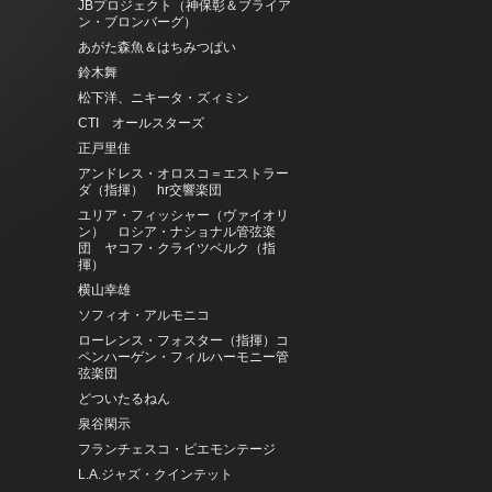
JBプロジェクト（神保彰＆ブライア
ン・ブロンバーグ）
あがた森魚＆はちみつぱい
鈴木舞
松下洋、ニキータ・ズィミン
CTI オールスターズ
正戸里佳
アンドレス・オロスコ＝エストラー
ダ（指揮） hr交響楽団
ユリア・フィッシャー（ヴァイオリ
ン） ロシア・ナショナル管弦楽
団 ヤコフ・クライツベルク（指
揮）
横山幸雄
ソフィオ・アルモニコ
ローレンス・フォスター（指揮）コ
ペンハーゲン・フィルハーモニー管
弦楽団
どついたるねん
泉谷閑示
フランチェスコ・ピエモンテージ
L.A.ジャズ・クインテット