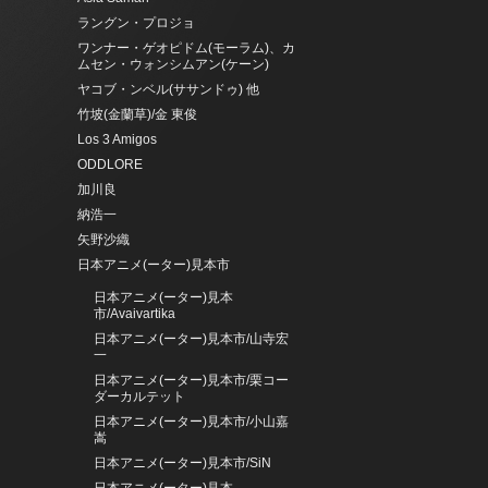
ラングン・プロジョ
ワンナー・ゲオピドム(モーラム)、カ
ムセン・ウォンシムアン(ケーン)
ヤコブ・ンベル(ササンドゥ) 他
竹坡(金蘭草)/金 東俊
Los 3 Amigos
ODDLORE
加川良
納浩一
矢野沙織
日本アニメ(ーター)見本市
日本アニメ(ーター)見本
市/Avaivartika
日本アニメ(ーター)見本市/山寺宏
一
日本アニメ(ーター)見本市/栗コー
ダーカルテット
日本アニメ(ーター)見本市/小山嘉
嵩
日本アニメ(ーター)見本市/SiN