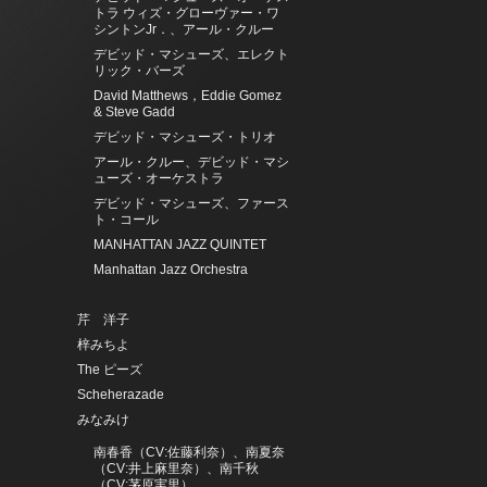
トラ ウィズ・グローヴァー・ワ
シントンJr．、アール・クルー
デビッド・マシューズ、エレクト
リック・バーズ
David Matthews，Eddie Gomez
& Steve Gadd
デビッド・マシューズ・トリオ
アール・クルー、デビッド・マシ
ューズ・オーケストラ
デビッド・マシューズ、ファース
ト・コール
MANHATTAN JAZZ QUINTET
Manhattan Jazz Orchestra
芹 洋子
梓みちよ
The ピーズ
Scheherazade
みなみけ
南春香（CV:佐藤利奈）、南夏奈
（CV:井上麻里奈）、南千秋
（CV:茅原実里）