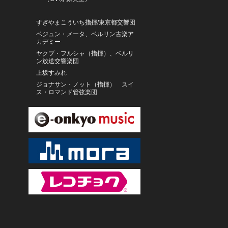
すぎやまこういち指揮/東京都交響団
ベジュン・メータ、ベルリン古楽ア
カデミー
ヤクブ・フルシャ（指揮）、ベルリ
ン放送交響楽団
上坂すみれ
ジョナサン・ノット（指揮） スイ
ス・ロマンド管弦楽団
住谷美帆
タマラ・ステファノヴィチ（ピア
ノ）
石丸由佳
有賀誠門と打楽器アンサンブル
牧山純子ニュープロジェクト
ドミニク・ヴィス
菊地雅章
森園勝敏
増尾好秋
和田薫／東京フィルハーモニー交響
楽団