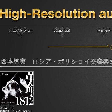
西本智実 ロシア・ボリショイ交響楽団
革命＆1812
西本智実 ロシア・ボリショ