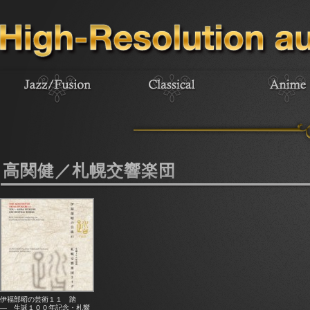
高関健／札幌交響楽団
伊福部昭の芸術１１ 踏
― 生誕１００年記念・札響