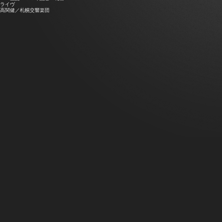
ライヴ
高関健／札幌交響楽団