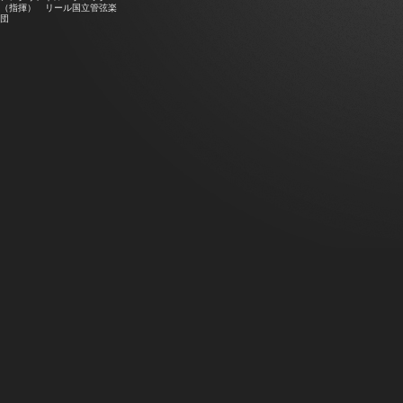
（指揮） リール国立管弦楽
団