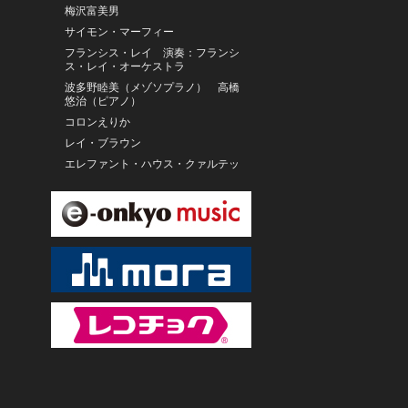
梅沢富美男
サイモン・マーフィー
フランシス・レイ 演奏：フランシ
ス・レイ・オーケストラ
波多野睦美（メゾソプラノ） 高橋
悠治（ピアノ）
コロンえりか
レイ・ブラウン
エレファント・ハウス・クァルテッ
ト
ロニー・キューバー、デビッド・サ
ンボーン
カメラータ・デュ・レマン
波多野睦美
Pandit Hariprasad
Chaurasia/Rakesh
Chaurasia/Subhankar
Banerjee/Avisha Kulkarni/松本 泉美
チャンスダー・スタタマー、ウンフ
ェン・ポンパサート、ラオス国立音
楽大学アンサンブル
ゴー・バップ区ニャック・レー楽団
S.ナノ 他