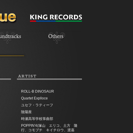
ARTIST
ROLL-B DINOSAUR
Quartet Explloce
ユセフ・ラティーフ
陰陽座
時瀬高等学校箏曲部
POPPIN'4(塚山 エリコ、土方 隆
行、コモブチ キイチロウ、渡嘉