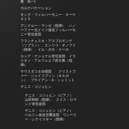
敷 祐一)
カルナバケーション
キング・フィルハーモニー・オーケ
ストラ
アンドルー・マンゼ（指揮） ハノ
ーファー北ドイツ放送フィルハーモ
ニー管弦楽団
フランチェスカ・アスプロモンテ
（ソプラノ）、エンリコ・オノフリ
（指揮）、イル・ポモ・ドーロ
ロシア・ナショナル管弦楽団 イラ
リオン・アルフェエフ府主教（指
揮）
サウスダコタ合唱団 クリストフ
ァー・ジェイコブソン（オルガ
ン） ブライアン・A・シュミット
デニス・コジュヒン
デニス・コジュヒン（ピアノ）
山田和樹（指揮） スイス・ロマ
ンド管弦楽団
デニス・コジュヒン（ピアノ）
ベルリン放送交響楽団 ワシーリ
ー・シナイスキー（指揮）