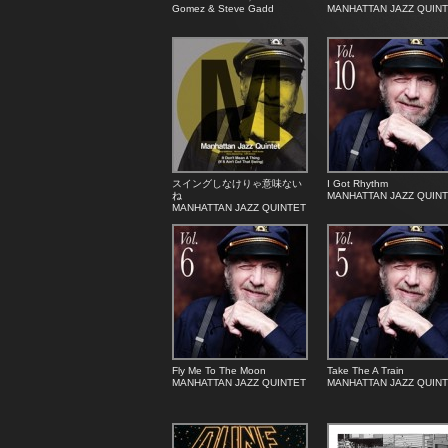
Gomez & Steve Gadd
MANHATTAN JAZZ QUIN
スイングしなけりゃ意味ない
I Got Rhythm
ね
MANHATTAN JAZZ QUIN
MANHATTAN JAZZ QUINTET
Fly Me To The Moon
Take The A Train
MANHATTAN JAZZ QUINTET
MANHATTAN JAZZ QUIN