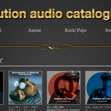
ズ
シューギー・ワナ・ブギー
恋人よ我に帰れ
サム・スカンク・ファ
デヴィッド・マシューズ
MANHATTAN JAZZ QUINTET
ク