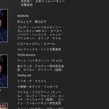
米良美一 日本フィルハーモニー
交響楽団
INORAN
井上とも子 横山正子
フレディ・ハバード＆スタンリー・
タレンタイン with ロン・カーター、
ハービー・ハンコック、ジャック・
デジョネット、エリック・ゲイル
ピエール＝ロラン・エマール
カレファックス・リード五重奏団
VOJA-tension
マット・ハイモヴィッツ（チェロ）
新オランダ・アカデミー室内管弦楽
団 サイモン・マーフィー（指揮）
TeddyLoid
トリオ・デ・クエスト
小林陽一＆グッド・フェローズ
d
マイケル・ファビアーノ（テノー
ル） ロンドン・ヴォイシズ、エン
リケ・マッツォーラ（指揮） ロン
ドン・フィルハーモニー管弦楽団
イノン・バルナタン、アラン・ギル