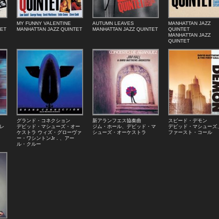
MY FUNNY VALENTINE
AUTUMN LEAVES
MANHATTAN JAZZ
TET
MANHATTAN JAZZ QUINTET
MANHATTAN JAZZ QUINTET
QUINTET
MANHATTAN JAZZ
QUINTET
グランド・コネクション
新アランフエス協奏曲
スピード・デモン
レ
デビッド・マシューズ・オー
ジム・ホール、デビッド・マ
デビッド・マシューズ
ケストラ ウィズ・グローヴァ
シューズ・オーケストラ
ファースト・コール
ー・ワシントンJr．、アー
ル・クルー