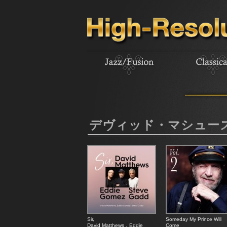
デヴィッド・マシュー
Sir,
Someday My Prince Will
David Matthews，Eddie
Come