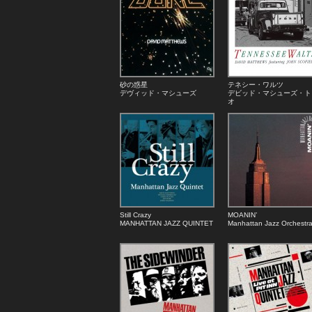
砂の惑星
テネシー・ワルツ
デヴィッド・マシューズ
デビッド・マシューズ・ト
オ
Still Crazy
MOANIN’
MANHATTAN JAZZ QUINTET
Manhattan Jazz Orchestr