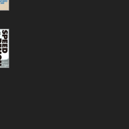
上原彩子
大井剛史 指揮 東京交響楽団
lyrical school
ROLLY
ニーノ・ロータ・グランド・オーケ
ストラ
安達久美with大久保初夏
内田有紀
Lapis Lazuli
ヘルムート・ブラニー 指揮 ドレ
スデン国立歌劇場室内管弦楽団
ジェリー・マリガン＆チェット・ベ
、
イカー
山田和樹（指揮）
山田和樹（指揮） スイス・ロマ
ンド管弦楽団 児玉麻里（ピア
ノ）、ほか
山田和樹（指揮） スイス・ロマ
ンド管弦楽団
山田和樹 指揮 日本フィルハー
モニー交響楽団、東京混声合唱団