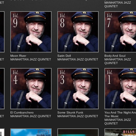
TET
MANHATTAN JAZZ
QUINTET
Moon River
Satin Doll
Body And Soul
TET
MANHATTAN JAZZ QUINTET
MANHATTAN JAZZ QUINTET
MANHATTAN JAZZ
QUINTET
El Cumbanchero
Some Skunk Funk
You And The Night An
TET
MANHATTAN JAZZ QUINTET
MANHATTAN JAZZ QUINTET
The Music
MANHATTAN JAZZ
QUINTET