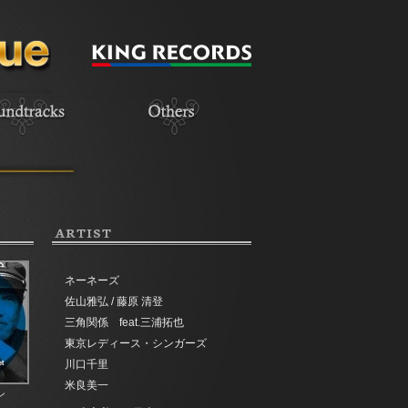
ARTIST
ネーネーズ
佐山雅弘 / 藤原 清登
三角関係 feat.三浦拓也
東京レディース・シンガーズ
川口千里
米良美一
ン