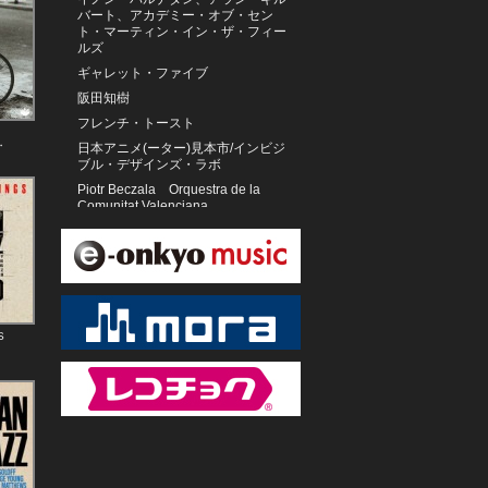
バート、アカデミー・オブ・セン
ト・マーティン・イン・ザ・フィー
ルズ
ギャレット・ファイブ
阪田知樹
フレンチ・トースト
・
日本アニメ(ーター)見本市/インビジ
ブル・デザインズ・ラボ
Piotr Beczala Orquestra de la
Comunitat Valenciana
ホセイン・アリーザーデ
T.S.マハーリンガ・グルッカル
東京フィルハーモニー交響楽団
斉藤恒芳
グナ・ウィナンガン
S
玉城 正治/西江 喜春
Bolot Bairyshev
聖ヶ丘教会聖歌隊
デビッド・ベノワ
RIM
＃ババババンビ